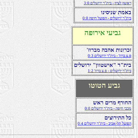
3:0 םילשורי ר"תיב - ןויצל ןושאר
וניסינש תמאב
0:0 הפיח לעופה - םילשורי ר"תיב
הפוריא יעיבג
'זורבמ הבהא תונורכז
0:3 םילשורי ר"תיב - 'זורב.צ.פ
םילשורי "ןווטשיא" ר"תיב
1:2 'זורב.צ.פ - םילשורי ר"תיב
וטוטה עיבג
שאר םירמ ףרוחה
0:0 םילשורי ר"תיב - הפיח יבכמ
םיצוריתה לכ
0:4 םילשורי ר"תיב - ביבא-לת לעופה