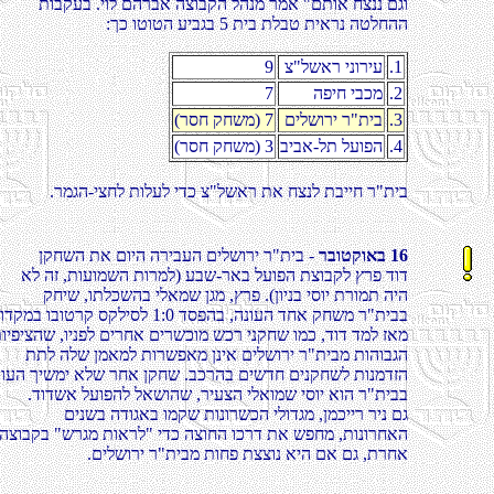
תובקעב .יול םהרבא הצובקה להנמ רמא "םתוא חצננ םגו
:ךכ וטוטה עיבגב 5 תיב תלבט תיארנ הטלחהה
.1
צ"לשאר ינוריע
9
.2
הפיח יבכמ
7
.3
םילשורי ר"תיב
(רסח קחשמ) 7
.4
ביבא-לת לעופה
(רסח קחשמ) 3
.רמגה-יצחל תולעל ידכ צ"לשאר תא חצנל תבייח ר"תיב
רבוטקואב 16
ןקחשה תא םויה הריבעה םילשורי ר"תיב -
אל הז ,תועומשה תורמל) עבש-ראב לעופה תצובקל ץרפ דוד
קחיש ,ותלכשהב ילאמש ןגמ ,ץרפ .(ןוינב יסוי תרומת היה
.הינודקמב ובוטרק סקליסל 1:0 דספהב ,הנועה דחא קחשמ ר"ת
תויפיצהש ,וינפל םירחא םירשכומ שכר ינקחש ומכ ,דוד דמל זא
תתל הלש ןמאמל תורשפאמ ןניא םילשורי ר"תיבמ תוהובגה
הנועה ךישמי אלש רחא ןקחש .בכרהב םישדח םינקחשל תונמדז
.דודשא לעופהל לאשוהש ,ריעצה ילאומש יסוי אוה ר"תיבב
םינשב הדוגאב ומקש תונורשכה ילודגמ ,ןמכייר רינ םג
הצובקב "שרגמ תוארל" ידכ הצוחה וכרד תא שפחמ ,תונורחאה
.םילשורי ר"תיבמ תוחפ תצצונ איה םא םג ,תרחא