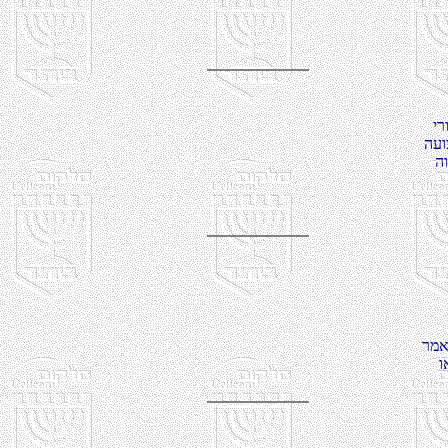
במ
נרפ
ה
תמנ
ש