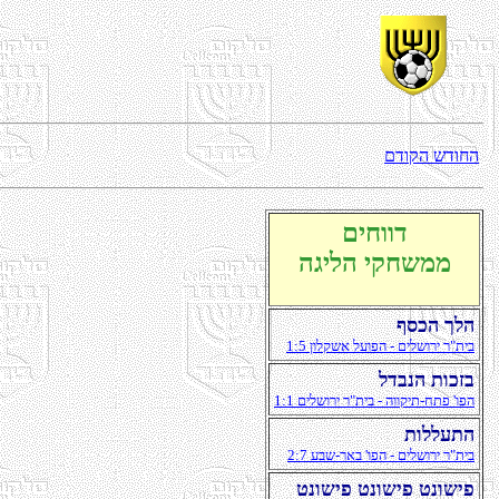
םדוקה שדוחה
םיחווד
הגילה יקחשממ
ףסכה ךלה
1:5 ןולקשא לעופה - םילשורי ר"תיב
לדבנה תוכזב
1:1 םילשורי ר"תיב - הווקית-חתפ 'ופה
תוללעתה
2:7 עבש-ראב 'ופה - םילשורי ר"תיב
טנושיפ טנושיפ טנושיפ