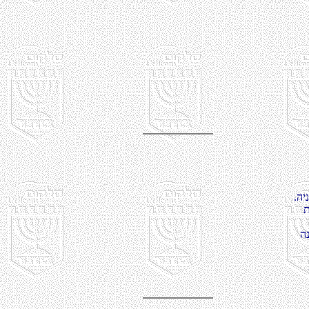
יבב
מ
ה