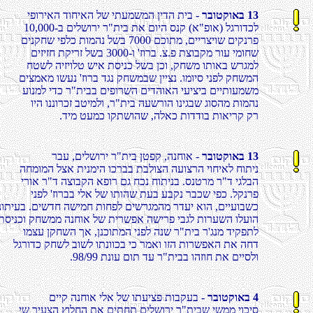
רבוטקואב 13
יפוריאה דוחיאה לש יתעמשמה ןידה תיב -
10,000-ב םילשורי ר"תיב תא םויה סנק (א"פוא) לגרודכל
םינקחש יפלכ תומהנ לשב 7000 םכותמ ,םיירציוש םיקנרפ
םיזיזח תקירז לשב 3000-ו 'זורב .צ.פ תצובקמ רוע ימוחש
חטשל היזיולט שיא תסינכ לשב ןכו ,קחשמ ותואב שרגמל
םיצמאמ ושענ 'זורב דגנ קחשמבש ןייצנ .ומויס ינפל קחשמה
עונמל ידכ ר"תיבב םיפורשה םידהואה יעיציב םייתועמשמ
ויה וננורכז בטימלו ,ר"תיב העשרוה וניגבש גוסהמ תומהנ
.דימ טעמכ וקתשוהש ,הלאכ תודדוב תואירק קר
רבוטקואב 13
רבע ,םילשורי ר"תיב ןטפק ,הנחוא -
החמומה לצא תינמיה וכרבב תבלוצה העוצרה יוחיאל חותינ
ירוא ר"ד הצובקה אפור םג חכנ חותינב .סנטרמ ר"ד יגלבה
ינפל 'זורבב ילא לש ותוהש תעב עבקנ רבכש יפכ .לקנרפ
תונותיעב .םישדח השימח תוחפל םישרגמהמ רדעי אוה ,םייעוב
ותסינכו קחשממ הנחוא לש תירשפא השירפ יבגל תורעשה ולעוה
ומצע ןקחשה ךא ,ןנכותמה ינפל הנש ר"תיב ר'גנמ דיקפתל
לגרודכ קחשל בושל ותנווכב יכ רמאו וזה תורשפאה תא החד
.98/99 תנוע םות דע ר"תיבב והזוח תא םייסלו
רבוטקואב 4
םייק הנחוא ילא לש ותעיצפ תובקעב -
יש ריעצה ץולחה תא םיתחת םילשורי ר"תיבש ישממ יוכיס