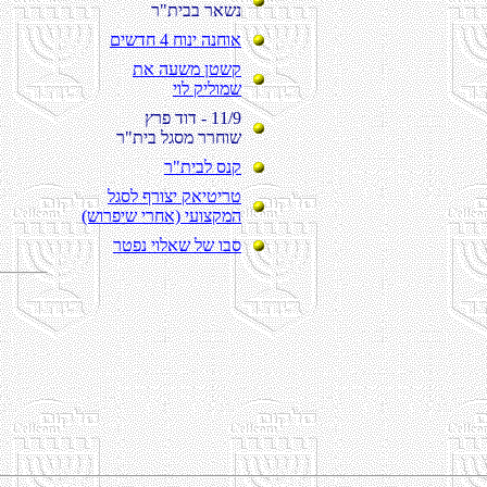
ר"תיבב ראשנ
םישדח 4 חוני הנחוא
תא העשמ ןטשק
יול קילומש
ץרפ דוד - 11/9
ר"תיב לגסמ ררחוש
ר"תיבל סנק
לגסל ףרוצי קאיטירט
(שורפיש ירחא) יעוצקמה
רטפנ יולאש לש ובס