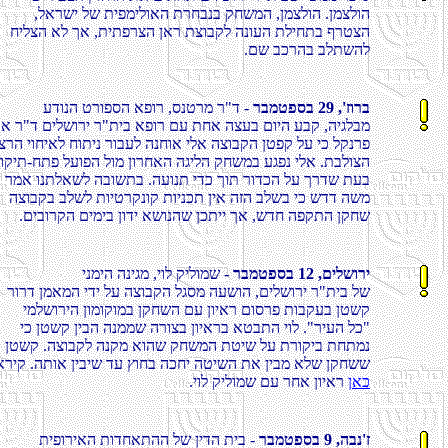
,לארשי לש תיפמילואה תרחבנב קחשמה ,ןמצלוה .ןמצלוה
חילצה אל ךא ,תיתפרצה ןאר תצובקל הנועה תליחתב ףרטצה
.םש בכרהב בלתשהל
רבמטפסב 29 ,'זורב
עדונה טרופסה אפור ,סנטרמ ר"ד -
ירוא ר"ד םילשורי ר"תיב אפור םע תחא הצעב םויה עבק ,היגל
העוצרה יוחיאל חותינ רובעל הנחוא ילא הצובקה ןטפק לע יכ לק
הווקית-חתפ לעופה לומ ןורחאה הגילה קחשמב עגפנ ילא .תבלוצ
רמא ונתלאשל הבושתב .העונת ידכ ךות רודכה לע ךרדש תעב
הצובקב בלשל תויטרקנוק תוינכת ןיא הזה בלשב יכ שדד השמ
.םיבורקה םימיב ןודי אשונהש ןכתיי ךא ,שדח הפקתה ןקחש
רבמטפסב 12 ,םילשורי
ינמיה הניגמ ,יול קילומש -
רורד ןמאמה ידי לע הצובקה לגסמ העשוה ,םילשורי ר"תיב לש
ימלשוריה ןומוקומב ןקחשה םע ןויאר םוסרפ תובקעב ןטשק
יכ ןטשק ןיבה הנממש הרוצב ןויארב אטבתה יול ."ריעה לכ"
רמא ןטשק .הצובקל הנקמ אוהש קחשמה תטיש לע תרוקיב תח
ואריק .התוא ןיביש דע ץוחב הכחי הטישה תא ןיבמ אלש ןקחש
ןאכ
.יול קילומש םע רחא ןויאר
רבמטפסב 9 ,הבנ'ז
תיפוריאה תודחאתהה לש ןידה תיב -