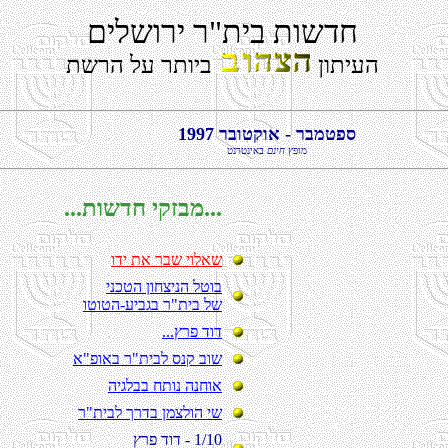
םילשורי ר"תיב תושדח
ןותיעה
תשרה לע רתויב
1997 רבוטקוא - רבמטפס
ץפומ
םניח
טנרטניאב
...תושדח יקזבמ...
ודי תא רבש יולאש
ינכטה ןוחצינה לטוב
וטוטה-עיבגב ר"תיב לש
...ץרפ דוד
א"פואב ר"תיבל סנק בוש
היגלבב חתונ הנחוא
ר"תיבל ךרדב ןמצלוה יש
ץרפ דוד - 1/10