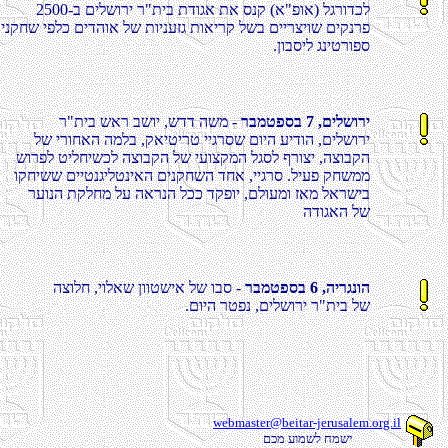
2500-ב םילשורי ר"תיב תדוגא תא סנק (א"פוא) לגרודכל
ינקחש יפלכ םידהוא לש תוינעזג תואירק לשב םיירציוש םיקנרפ
.ןובסיל גניטרופס
רבמטפסב 7 ,םילשורי
ר"תיב שאר בשוי ,שדד השמ -
לש ירוחאה המלב ,קאיטירט ייגרסש םויה עידוה ,םילשורי
שורפל טילחישכל הצובקה לש יעוצקמה לגסל ףרוצי ,הצובקה
וקחישש םייטנגילטניאה םינקחשה דחא ,ייגרס .ליעפ קחשממ
רעונה תקלחמ לע הארנה לככ דקפוי ,םלועמו זאמ לארשיב
הדוגאה לש
רבמטפסב 6 ,הירגנוה
הצולח ,יולאש ןווטשיא לש ובס -
.םויה רטפנ ,םילשורי ר"תיב לש
webmaster@beitar-jerusalem.org.il
םכמ עומשל חמשי