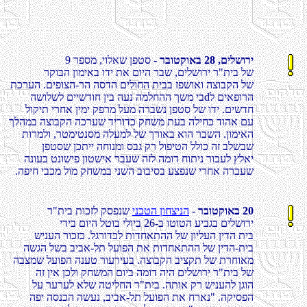
רבוטקואב 28 ,םילשורי
9 רפסמ ,יולאש ןפטס -
רקובה ןומיאב ודי תא םויה רבש ,םילשורי ר"תיב לש
תכרעה .םיפוצה-רה הסדה םילוחה תיבב זפשואו הצובקה לש
השולשל םיישדוח ןיב הענ המלחהה ךשמ יבdל םיאפורה
לוקית ירחא ןימי קפרמ לעמ הרבשנ ןפטס לש ודי .םישדח
ךלהמב הצובקה הכרעש דירודכ קחשמ תעב הליחכ דוהא םע
תורמלו ,רטמיטנסמ הלעמל לש ךרואב אוה רבשה .ןומיאה
ןפטסש ןכתיי החונמו סבג קר לופיטה ללוכ הז בלשבש
הנועב טנושיפ ןוטשיא רבעש הזל המוד חותינ רובעל ץלאי
.הפיח יבכמ לומ קחשמב ינשה בוביסב עצפנש ירחא הרבעש
רבוטקואב 20
-
ינכטה ןוחצינה
ר"תיב תוכזל קספנש
ידיב םויה לטוב ילויב 26-ב וטוטה עיבגב םילשורי
שינעה רוכזכ .לגרודכל תודחאתהה לש ןוילעה ןידה תיב
השגה לשב ביבא-לת לעופה תא תודחאתהה לש ןידה-תיב
הבצמש לעופה הנעט רועריעב .הצובקה ביצקת לש תרחואמ
הז ןיא ןכלו קחשמה םויב המוד היה םילשורי ר"תיב לש
לע רערעל אלש הטילחה ר"תיב .התוא קר שינעהל ןגוה
הפי הסנכה השענ ,ביבא-לת לעופה תא חראנ" .הקיספה