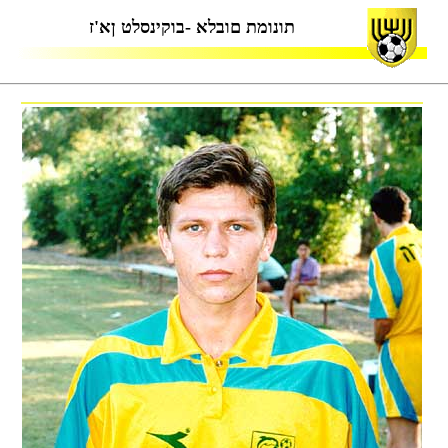
תונומת םובלא -בוקינסלט ןא'ז